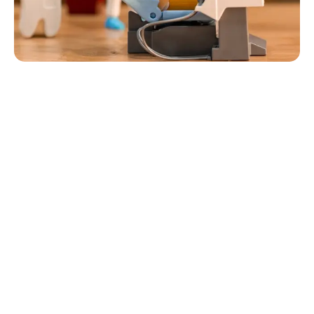
A propos
456 avenue de la Bartavello, 13470 Carnoux en
provence
Nous contacter
Formulaire de contact