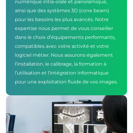
numérique intra-orale et panoramique,
ainsi que des systèmes 3D (cone beam)
pour les besoins les plus avancés. Notre
expertise nous permet de vous conseiller
dans le choix d’équipements performants,
compatibles avec votre activité et votre
logiciel métier. Nous assurons également
l’installation, le calibrage, la formation à
l’utilisation et l’intégration informatique
pour une exploitation fluide de vos images.