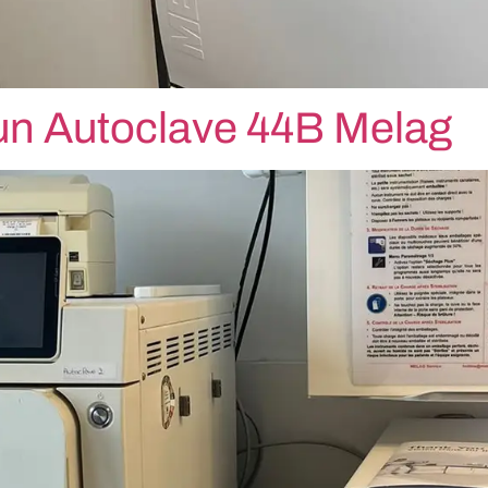
un Autoclave 44B Melag