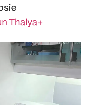
psie
’un Thalya+